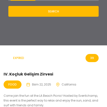
SEARCH
EXPIRED
39
IV. Koçluk Gelişim Zirvesi
FOOD
Ekim 22, 2025
California
Come join the fun at the LA Beach Picnic! Hosted by Eventchamp,
this event is the perfect way to relax and enjoy the sun, sand, and
surf with friends and family.