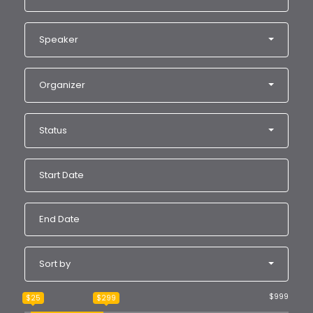
Speaker
Organizer
Status
Sort by
$999
$25
$299