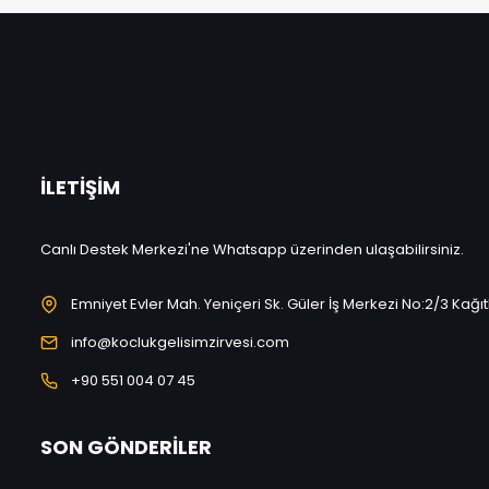
İLETIŞIM
Canlı Destek Merkezi'ne Whatsapp üzerinden ulaşabilirsiniz.
Emniyet Evler Mah. Yeniçeri Sk. Güler İş Merkezi No:2/3 Kağı
info@koclukgelisimzirvesi.com
+90 551 004 07 45
SON GÖNDERILER