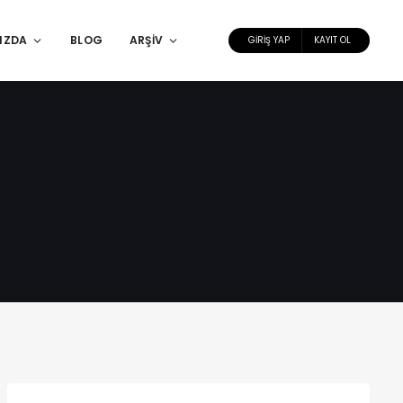
IZDA
BLOG
ARŞIV
GIRIŞ YAP
KAYIT OL