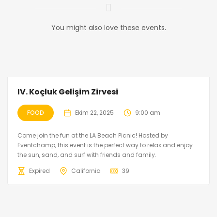
You might also love these events.
IV. Koçluk Gelişim Zirvesi
FOOD
Ekim 22, 2025
9:00 am
Come join the fun at the LA Beach Picnic! Hosted by
Eventchamp, this event is the perfect way to relax and enjoy
the sun, sand, and surf with friends and family.
Expired
California
39