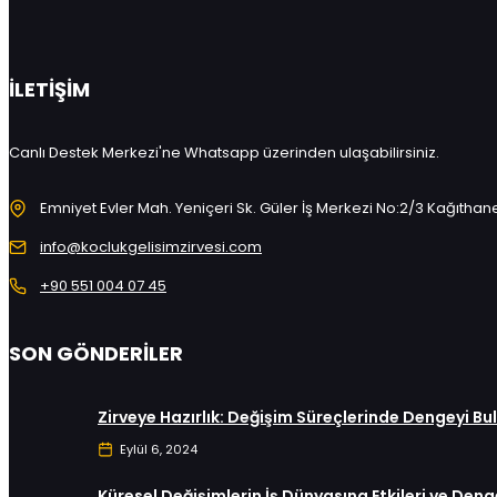
İLETIŞIM
Canlı Destek Merkezi'ne Whatsapp üzerinden ulaşabilirsiniz.
Emniyet Evler Mah. Yeniçeri Sk. Güler İş Merkezi No:2/3 Kağıthan
info@koclukgelisimzirvesi.com
+90 551 004 07 45
SON GÖNDERILER
Zirveye Hazırlık: Değişim Süreçlerinde Dengeyi B
Eylül 6, 2024
Küresel Değişimlerin İş Dünyasına Etkileri ve Denge