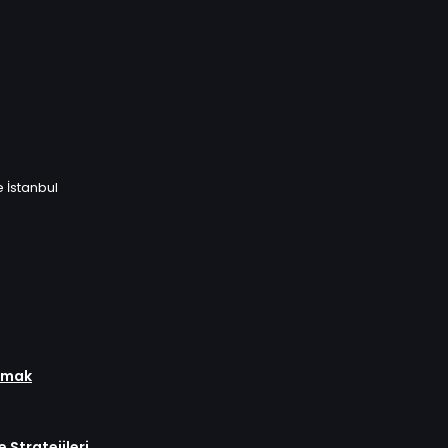
e İstanbul
ulmak
 Stratejileri