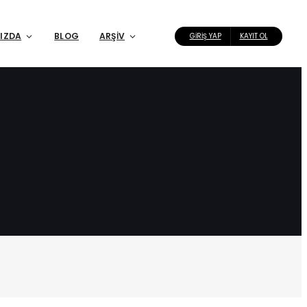
IZDA
BLOG
ARŞIV
GIRIŞ YAP
KAYIT OL