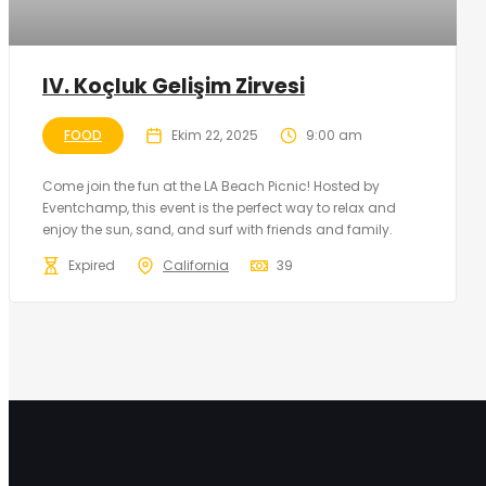
IV. Koçluk Gelişim Zirvesi
FOOD
Ekim 22, 2025
9:00 am
Come join the fun at the LA Beach Picnic! Hosted by
Eventchamp, this event is the perfect way to relax and
enjoy the sun, sand, and surf with friends and family.
Expired
California
39