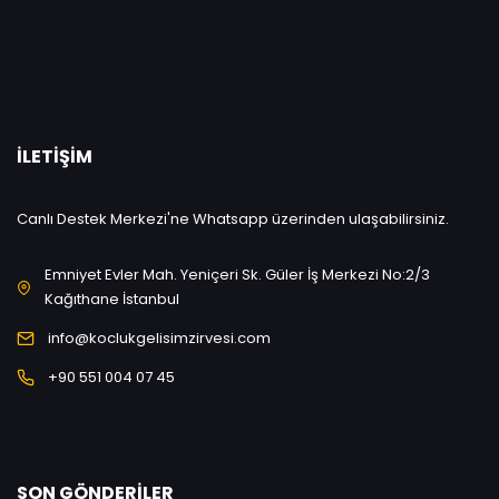
İLETIŞIM
Canlı Destek Merkezi'ne Whatsapp üzerinden ulaşabilirsiniz.
Emniyet Evler Mah. Yeniçeri Sk. Güler İş Merkezi No:2/3
Kağıthane İstanbul
info@koclukgelisimzirvesi.com
+90 551 004 07 45
SON GÖNDERILER