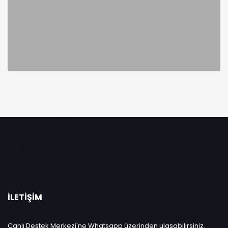
İLETIŞIM
Canlı Destek Merkezi'ne Whatsapp üzerinden ulaşabilirsiniz.